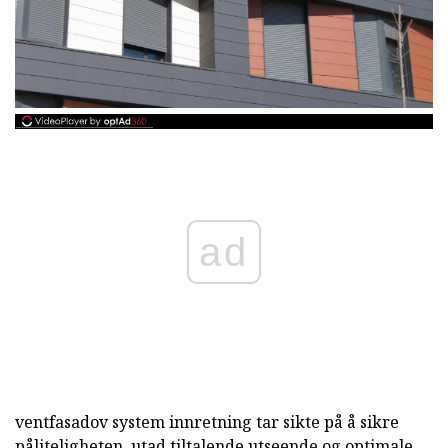
ad
ventfasadov system innretning tar sikte på å sikre
påliteligheten, utad tiltalende utseende og optimale