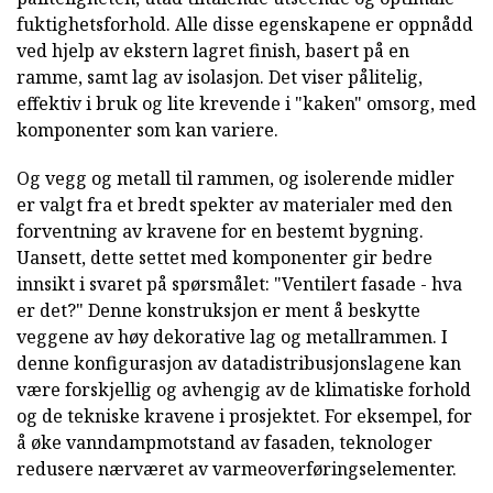
fuktighetsforhold. Alle disse egenskapene er oppnådd
ved hjelp av ekstern lagret finish, basert på en
ramme, samt lag av isolasjon. Det viser pålitelig,
effektiv i bruk og lite krevende i "kaken" omsorg, med
komponenter som kan variere.
Og vegg og metall til rammen, og isolerende midler
er valgt fra et bredt spekter av materialer med den
forventning av kravene for en bestemt bygning.
Uansett, dette settet med komponenter gir bedre
innsikt i svaret på spørsmålet: "Ventilert fasade - hva
er det?" Denne konstruksjon er ment å beskytte
veggene av høy dekorative lag og metallrammen. I
denne konfigurasjon av datadistribusjonslagene kan
være forskjellig og avhengig av de klimatiske forhold
og de tekniske kravene i prosjektet. For eksempel, for
å øke vanndampmotstand av fasaden, teknologer
redusere nærværet av varmeoverføringselementer.