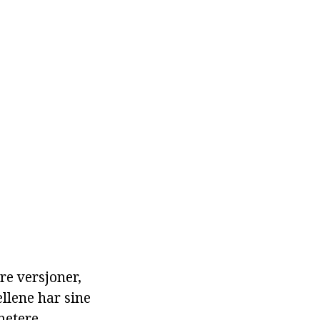
ire versjoner,
llene har sine
metere.