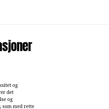
asjoner
sitet og
ver det
lse og
, som med rette