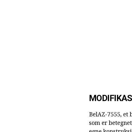
MODIFIKA
BelAZ-7555, et b
som er betegnet
egne konstruksj