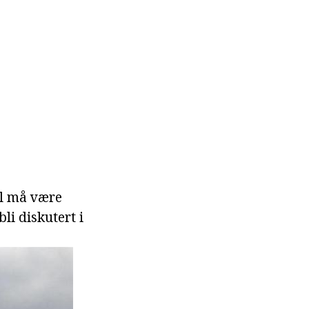
il må være
li diskutert i