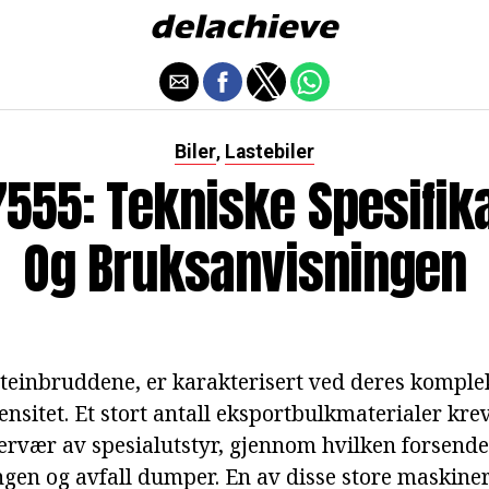
Biler
Lastebiler
,
7555: Tekniske Spesifik
Og Bruksanvisningen
 steinbruddene, er karakterisert ved deres komplek
ensitet. Et stort antall eksportbulkmaterialer kre
ærvær av spesialutstyr, gjennom hvilken forsende
gen og avfall dumper. En av disse store maskiner