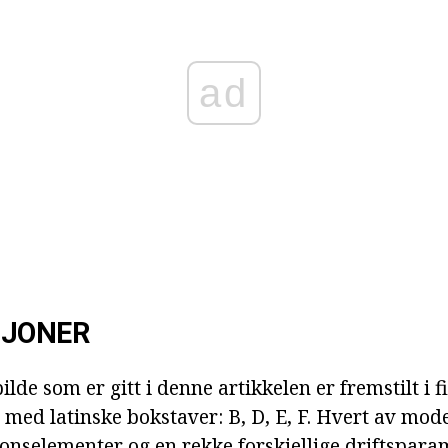
ad
SJONER
ilde som er gitt i denne artikkelen er fremstilt i f
 med latinske bokstaver: B, D, E, F. Hvert av mode
onselementer og en rekke forskjellige driftspara