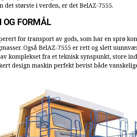
n det største i verden, er det BelAZ-7555.
 OG FORMÅL
erert for transport av gods, som har en sprø kon
gmasser. Også BelAZ-7555 er rett og slett uunnvær
av komplekset fra et teknisk synspunkt, store ind
kert design maskin perfekt bevist både vanskelige