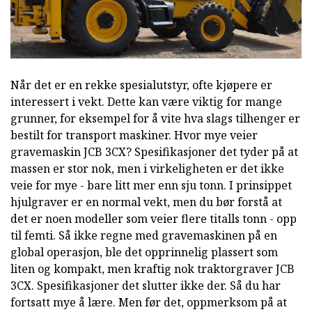
Når det er en rekke spesialutstyr, ofte kjøpere er
interessert i vekt. Dette kan være viktig for mange
grunner, for eksempel for å vite hva slags tilhenger er
bestilt for transport maskiner. Hvor mye veier
gravemaskin JCB 3CX? Spesifikasjoner det tyder på at
massen er stor nok, men i virkeligheten er det ikke
veie for mye - bare litt mer enn sju tonn. I prinsippet
hjulgraver er en normal vekt, men du bør forstå at
det er noen modeller som veier flere titalls tonn - opp
til femti. Så ikke regne med gravemaskinen på en
global operasjon, ble det opprinnelig plassert som
liten og kompakt, men kraftig nok traktorgraver JCB
3CX. Spesifikasjoner det slutter ikke der. Så du har
fortsatt mye å lære. Men før det, oppmerksom på at