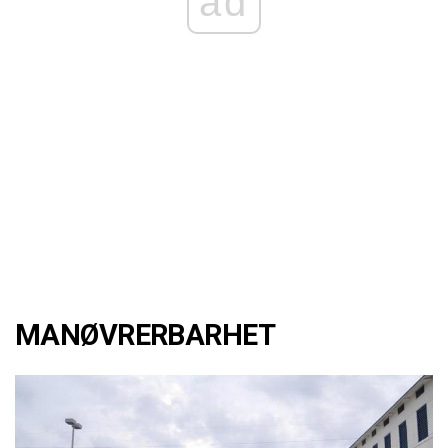
ad
MANØVRERBARHET