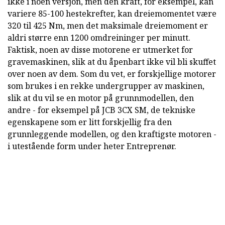
ikke i noen versjon, men den kraft, for eksempel, kan
variere 85-100 hestekrefter, kan dreiemomentet være
320 til 425 Nm, men det maksimale dreiemoment er
aldri større enn 1200 omdreininger per minutt.
Faktisk, noen av disse motorene er utmerket for
gravemaskinen, slik at du åpenbart ikke vil bli skuffet
over noen av dem. Som du vet, er forskjellige motorer
som brukes i en rekke undergrupper av maskinen,
slik at du vil se en motor på grunnmodellen, den
andre - for eksempel på JCB 3CX SM, de tekniske
egenskapene som er litt forskjellig fra den
grunnleggende modellen, og den kraftigste motoren -
i utestående form under heter Entreprenør.