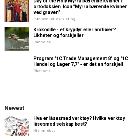
Day of the Holy Myrra bærende kvinner i
ortodoksien. Icon "Myrra bærende kvinner
ved graven"
Intellektuelle utvikling
Krokodille - et krypdyr eller amfibier?
Likheter og forskjeller
Dannelse
Program "1C Trade Management 8" og "1C
Handel og Lager 7,7" - er det en forskjell
Økonomi
Newest
Hva er låsesmed verktøy? Hvilke verktøy
låsesmed selskap best?
Hjemmekos