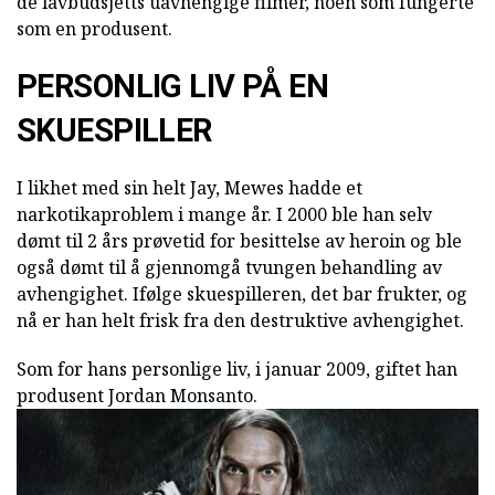
de lavbudsjetts uavhengige filmer, noen som fungerte
som en produsent.
PERSONLIG LIV PÅ EN
SKUESPILLER
I likhet med sin helt Jay, Mewes hadde et
narkotikaproblem i mange år. I 2000 ble han selv
dømt til 2 års prøvetid for besittelse av heroin og ble
også dømt til å gjennomgå tvungen behandling av
avhengighet. Ifølge skuespilleren, det bar frukter, og
nå er han helt frisk fra den destruktive avhengighet.
Som for hans personlige liv, i januar 2009, giftet han
produsent Jordan Monsanto.