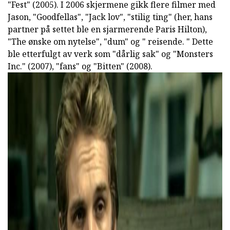
"Fest" (2005). I 2006 skjermene gikk flere filmer med
Jason, "Goodfellas", "Jack lov", "stilig ting" (her, hans
partner på settet ble en sjarmerende Paris Hilton),
"The ønske om nytelse", "dum" og " reisende. " Dette
ble etterfulgt av verk som "dårlig sak" og "Monsters
Inc." (2007), "fans" og "Bitten" (2008).