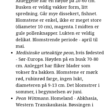
Anleggene har en høyde på 20-60 cm.
Busken er veldig vakker form, litt
spredning. Går mye dissekert, fishnet.
Blomstene er enkel, ikke er meget store
(diameter 10 cm), magenta. I midten er
gule pollenknapper. Lukten er veldig
delikat. Blomstrende periode - april til
mai.
Medisinske urteaktige peon,
hvis fødested
- Sør-Europa. Høyden på en busk 70-80
cm. Anlegget har fliker blader som
vokser fra bakken. Blomstene er mørk
rød, rubinrød farge, ingen lukt,
diameteren på 9-13 cm. Det blomstrer i
sommer, i begynnelsen av juni.
Peon Wittmann.
Homeland - Abkhasia,
Western Transkaukasia. Bøssingen i