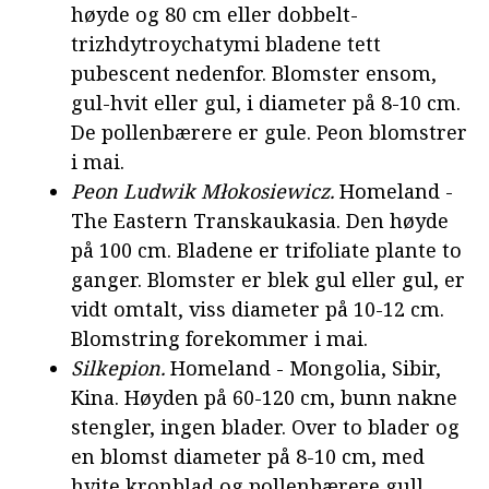
høyde og 80 cm eller dobbelt-
trizhdytroychatymi bladene tett
pubescent nedenfor. Blomster ensom,
gul-hvit eller gul, i diameter på 8-10 cm.
De pollenbærere er gule. Peon blomstrer
i mai.
Peon Ludwik Młokosiewicz.
Homeland -
The Eastern Transkaukasia. Den høyde
på 100 cm. Bladene er trifoliate plante to
ganger. Blomster er blek gul eller gul, er
vidt omtalt, viss diameter på 10-12 cm.
Blomstring forekommer i mai.
Silkepion.
Homeland - Mongolia, Sibir,
Kina. Høyden på 60-120 cm, bunn nakne
stengler, ingen blader. Over to blader og
en blomst diameter på 8-10 cm, med
hvite kronblad og pollenbærere gull.