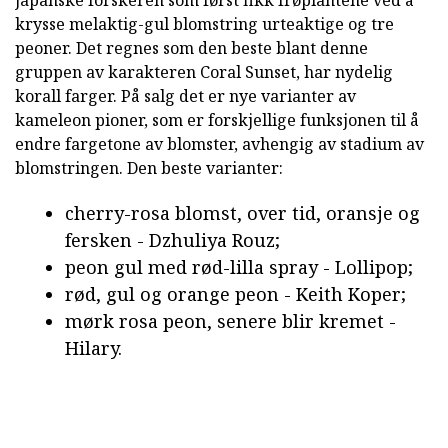
japanske forskeren som først fikk frøplantene ved å
krysse melaktig-gul blomstring urteaktige og tre
peoner. Det regnes som den beste blant denne
gruppen av karakteren Coral Sunset, har nydelig
korall farger. På salg det er nye varianter av
kameleon pioner, som er forskjellige funksjonen til å
endre fargetone av blomster, avhengig av stadium av
blomstringen. Den beste varianter:
cherry-rosa blomst, over tid, oransje og
fersken - Dzhuliya Rouz;
peon gul med rød-lilla spray - Lollipop;
rød, gul og orange peon - Keith Koper;
mørk rosa peon, senere blir kremet -
Hilary.