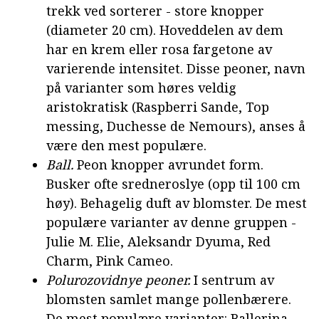
trekk ved sorterer - store knopper
(diameter 20 cm). Hoveddelen av dem
har en krem eller rosa fargetone av
varierende intensitet. Disse peoner, navn
på varianter som høres veldig
aristokratisk (Raspberri Sande, Top
messing, Duchesse de Nemours), anses å
være den mest populære.
Ball.
Peon knopper avrundet form.
Busker ofte sredneroslye (opp til 100 cm
høy). Behagelig duft av blomster. De mest
populære varianter av denne gruppen -
Julie M. Elie, Aleksandr Dyuma, Red
Charm, Pink Cameo.
Polurozovidnye peoner.
I sentrum av
blomsten samlet mange pollenbærere.
De mest populære varianter: Ballerina,