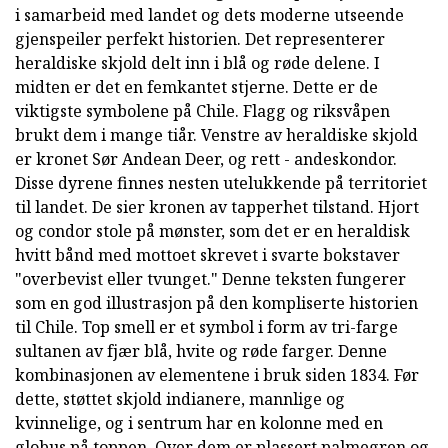
i samarbeid med landet og dets moderne utseende
gjenspeiler perfekt historien. Det representerer
heraldiske skjold delt inn i blå og røde delene. I
midten er det en femkantet stjerne. Dette er de
viktigste symbolene på Chile. Flagg og riksvåpen
brukt dem i mange tiår. Venstre av heraldiske skjold
er kronet Sør Andean Deer, og rett - andeskondor.
Disse dyrene finnes nesten utelukkende på territoriet
til landet. De sier kronen av tapperhet tilstand. Hjort
og condor stole på mønster, som det er en heraldisk
hvitt bånd med mottoet skrevet i svarte bokstaver
"overbevist eller tvunget." Denne teksten fungerer
som en god illustrasjon på den kompliserte historien
til Chile. Top smell er et symbol i form av tri-farge
sultanen av fjær blå, hvite og røde farger. Denne
kombinasjonen av elementene i bruk siden 1834. Før
dette, støttet skjold indianere, mannlige og
kvinnelige, og i sentrum har en kolonne med en
globus på toppen. Over dem er plassert palmegren og