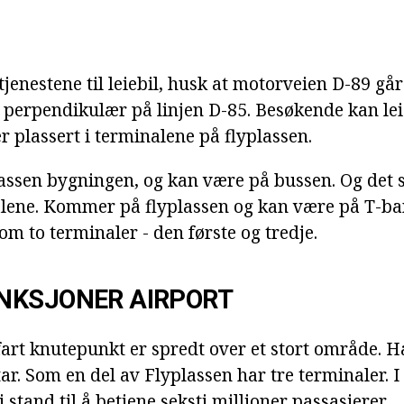
jenestene til leiebil, husk at motorveien D-89 går
 perpendikulær på linjen D-85. Besøkende kan leie 
r plassert i terminalene på flyplassen.
assen bygningen, og kan være på bussen. Og det 
lene. Kommer på flyplassen og kan være på T-ba
om to terminaler - den første og tredje.
NKSJONER AIRPORT
fart knutepunkt er spredt over et stort område. Ha
ar. Som en del av Flyplassen har tre terminaler. I
i stand til å betjene seksti millioner passasjerer.