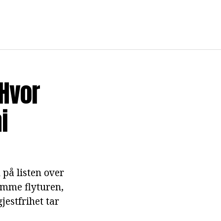
 Hvor
i
 på listen over
temme flyturen,
jestfrihet tar