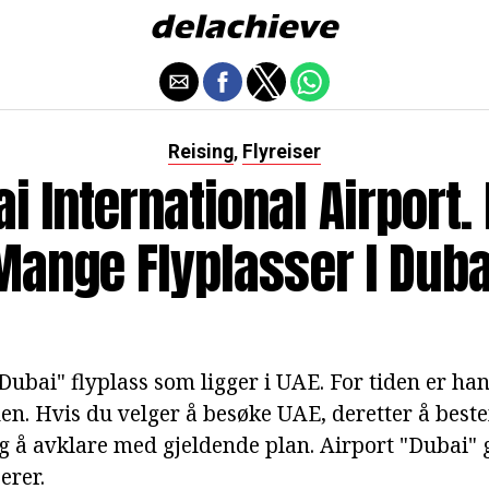
Reising
Flyreiser
,
i International Airport.
Mange Flyplasser I Duba
Dubai" flyplass som ligger i UAE. For tiden er han
rden. Hvis du velger å besøke UAE, deretter å bes
g å avklare med gjeldende plan. Airport "Dubai" g
erer.