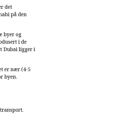
r det
Dhabi på den
re byer og
odusert i de
t Dubai ligger i
et er nær (4-5
or byen.
transport.