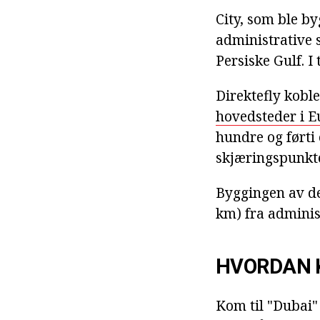
City, som ble b
administrative 
Persiske Gulf. I
Direktefly koble
hovedsteder i E
hundre og førti 
skjæringspunkte
Byggingen av de
km) fra administ
HVORDAN 
Kom til "Dubai"