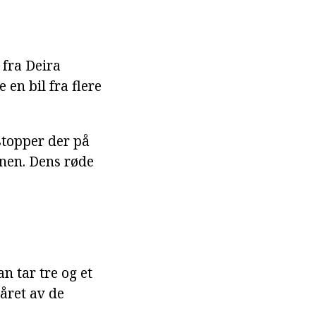
 fra Deira
en bil fra flere
stopper der på
nen. Dens røde
n tar tre og et
 året av de