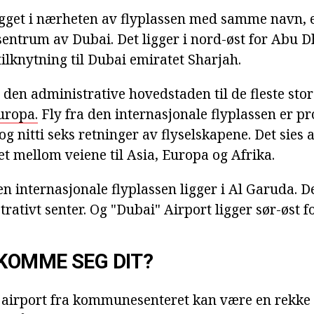
ygget i nærheten av flyplassen med samme navn, e
sentrum av Dubai. Det ligger i nord-øst for Abu 
 tilknytning til Dubai emiratet Sharjah.
 den administrative hovedstaden til de fleste sto
uropa.
Fly fra den internasjonale flyplassen er pr
og nitti seks retninger av flyselskapene. Det sies a
t mellom veiene til Asia, Europa og Afrika.
n internasjonale flyplassen ligger i Al Garuda. D
rativt senter. Og "Dubai" Airport ligger sør-øst f
KOMME SEG DIT?
 airport fra kommunesenteret kan være en rekke 