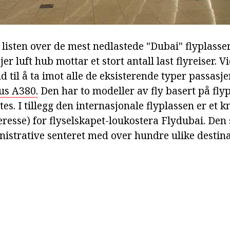
 listen over de mest nedlastede "Dubai" flyplasser 
sjer luft hub mottar et stort antall last flyreiser. V
nd til å ta imot alle de eksisterende typer passasjer
us A380.
Den har to modeller av fly basert på fly
es. I tillegg den internasjonale flyplassen er et 
resse) for flyselskapet-loukostera Flydubai. Den 
nistrative senteret med over hundre ulike destina