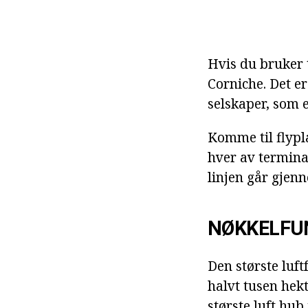
Hvis du bruker t
Corniche. Det er
selskaper, som e
Komme til flypl
hver av termina
linjen går gjenn
NØKKELFU
Den største luft
halvt tusen hekt
største luft hub 