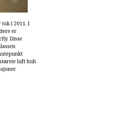
tok i 2011. I
idere er
fly. Disse
plassen
knutepunkt
største luft hub
sjoner.