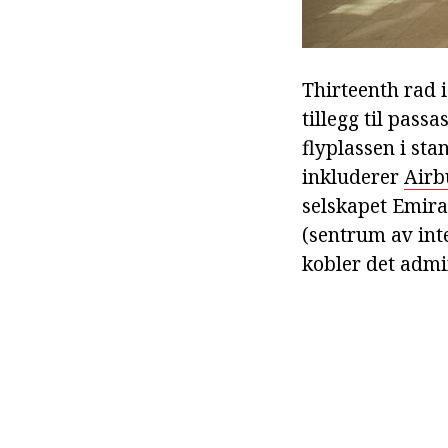
Thirteenth rad i
tillegg til passa
flyplassen i sta
inkluderer
Airb
selskapet Emirat
(sentrum av inte
kobler det admi